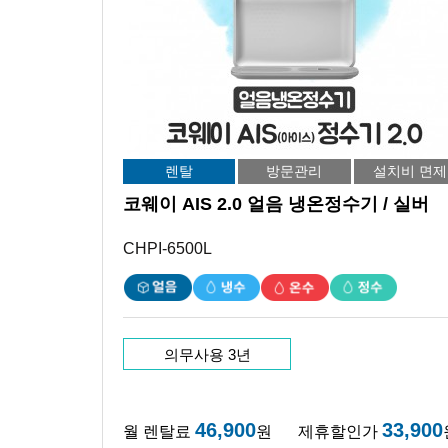
렌탈
방문관리
설치비 면제
코웨이 AIS 2.0 얼음 냉온정수기 / 실버
CHPI-6500L
의무사용 3년
46,900
33,900
월 렌탈료
원
제휴할인가