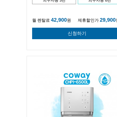
의무사용 3년
의무사용 6년
42,900
29,900
월 렌탈료
원
제휴할인가