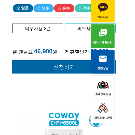
의무사용 3년
의무사용 6년
46,900
33,900
월 렌탈료
원
제휴할인가
원