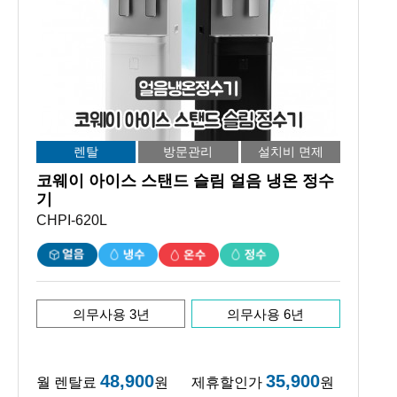
렌탈
방문관리
설치비 면제
코웨이 아이스 스탠드 슬림 얼음 냉온 정수
기
CHPI-620L
의무사용 3년
의무사용 6년
48,900
35,900
월 렌탈료
원
제휴할인가
원