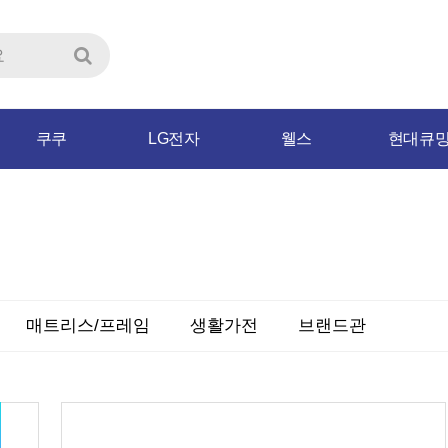
쿠쿠
LG전자
웰스
현대큐
매트리스/프레임
생활가전
브랜드관