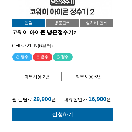
렌탈
방문관리
설치비 면제
코웨이 아이콘 냉온정수기2
CHP-7211N(6컬러)
의무사용 3년
의무사용 6년
29,900
16,900
월 렌탈료
원
제휴할인가
원