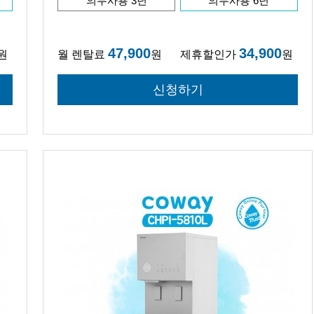
의무사용 3년
의무사용 6년
47,900
34,900
원
월 렌탈료
원
제휴할인가
원