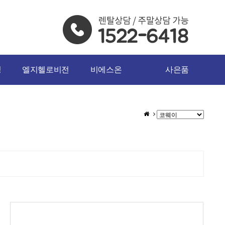
밍
엘지헬로비전
비에스온
사은품