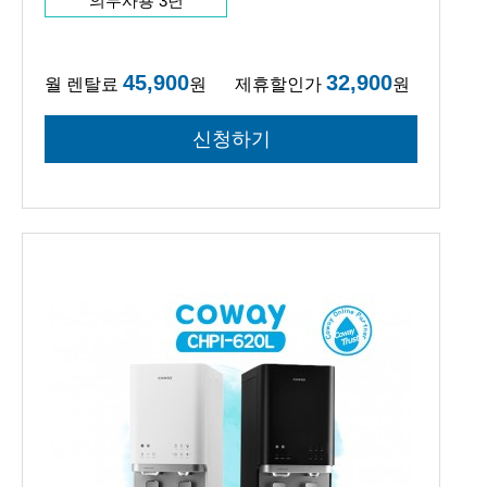
의무사용 3년
45,900
32,900
월 렌탈료
원
제휴할인가
원