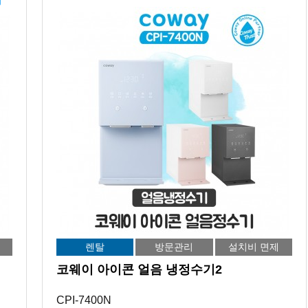
렌탈
방문관리
설치비 면제
코웨이 아이콘 얼음 냉정수기2
CPI-7400N