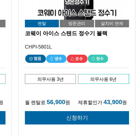
렌탈
방문관리
설치비 면제
코웨이 아이스 스탠드 정수기 블랙
CHPI-5801L
의무사용 3년
의무사용 6년
56,900
43,900
원
월 렌탈료
원
제휴할인가
원