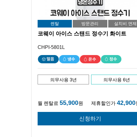
렌탈
방문관리
설치비 면제
코웨이 아이스 스탠드 정수기 화이트
CHPI-5801L
의무사용 3년
의무사용 6년
55,900
42,900
월 렌탈료
원
제휴할인가