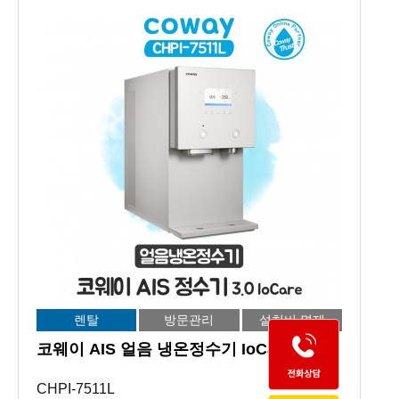
렌탈
방문관리
설치비 면제
코웨이 AIS 얼음 냉온정수기 IoCare 3.0
CHPI-7511L