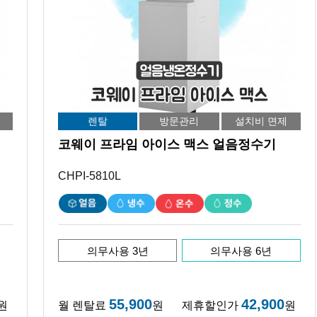
렌탈
방문관리
설치비 면제
코웨이 프라임 아이스 맥스 얼음정수기
CHPI-5810L
의무사용 3년
의무사용 6년
55,900
42,900
원
월 렌탈료
원
제휴할인가
원