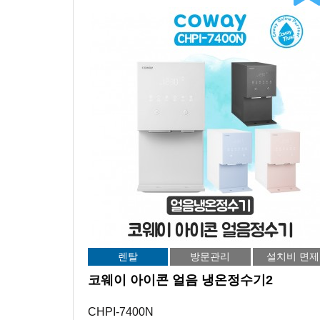
렌탈
방문관리
설치비 면제
코웨이 아이콘 얼음 냉온정수기2
CHPI-7400N