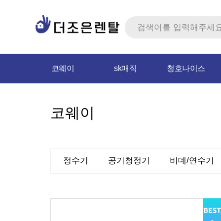
코웨이
sk매직
청호나이스
코웨이
정수기
공기청정기
비데/연수기