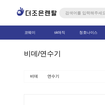
코웨이
sk매직
청호나이스
비데/연수기
비데
연수기