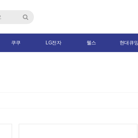
쿠쿠
LG전자
웰스
현대큐