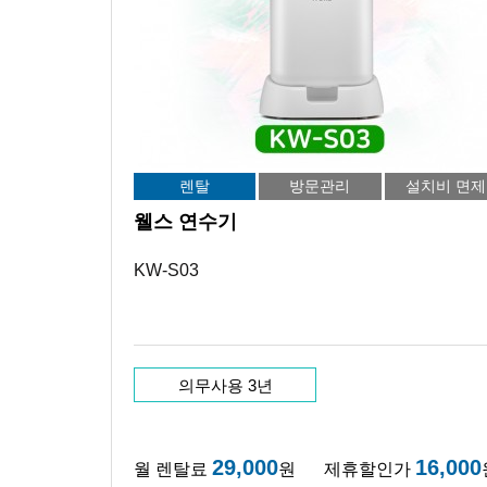
렌탈
방문관리
설치비 면제
웰스 연수기
KW-S03
의무사용 3년
29,000
16,000
월 렌탈료
원
제휴할인가