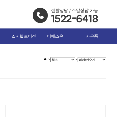
밍
엘지헬로비전
비에스온
사은품