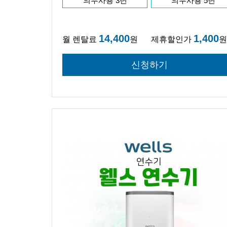
의무사용 3년
의무사용 5년
14,400
1,400
월 렌탈료
원
제휴할인가
원