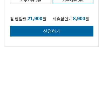
의무사용 3년
의무사용 5년
21,900
8,900
월 렌탈료
원
제휴할인가
원