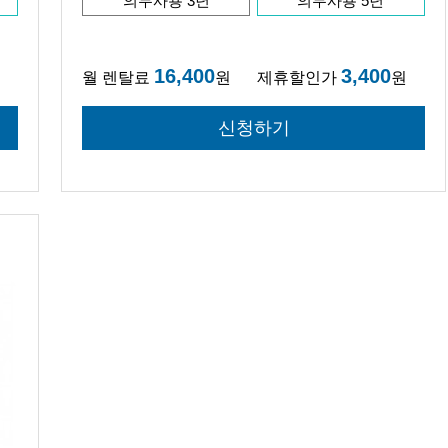
의무사용 3년
의무사용 5년
16,400
3,400
월 렌탈료
원
제휴할인가
원