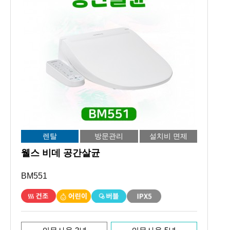
렌탈
방문관리
설치비 면제
웰스 비데 공간살균
BM551