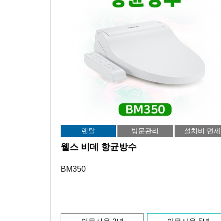
렌탈
방문관리
설치비 면제
웰스 비데 항균방수
BM350