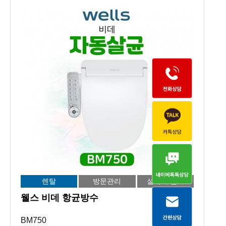
렌탈
방문관리
설치비 면제
웰스 비데 항균방수
BM750