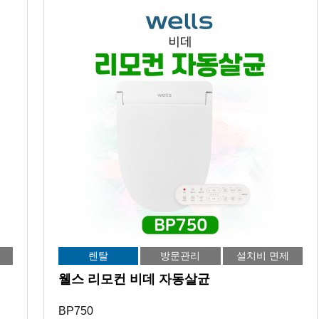
렌탈
방문관리
설치비 면제
웰스 리모컨 비데 자동살균
BP750