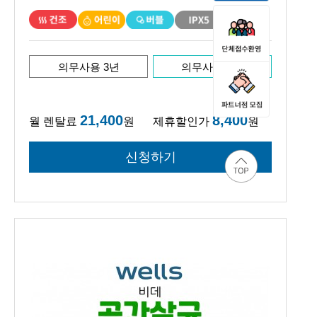
의무사용 3년
의무사용 5년
21,400
8,400
월 렌탈료
원
제휴할인가
원