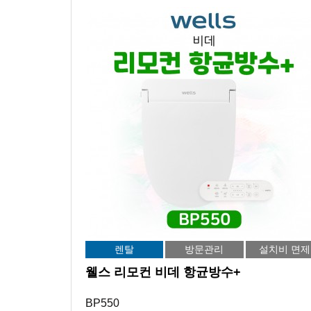
렌탈
방문관리
설치비 면제
웰스 리모컨 비데 항균방수+
BP550