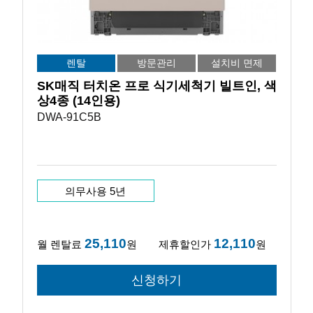
렌탈
방문관리
설치비 면제
SK매직 터치온 프로 식기세척기 빌트인, 색
상4종 (14인용)
DWA-91C5B
의무사용 5년
25,110
12,110
월 렌탈료
원
제휴할인가
원