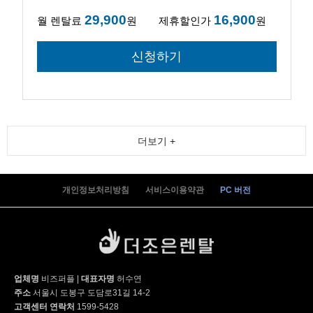
29,900
16,900
월 렌탈료
원
제휴할인가
원
더보기 +
개인정보처리방침
서비스이용약관
PC 버전
업체명
비즈퍼플
|
대표자명
허수연
주소
서울시 도봉구 도담로31길 14-2
고객센터 연락처
1599-5428