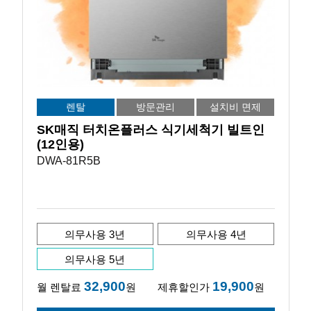
렌탈
방문관리
설치비 면제
SK매직 터치온플러스 식기세척기 빌트인
(12인용)
DWA-81R5B
의무사용 3년
의무사용 4년
의무사용 5년
32,900
19,900
월 렌탈료
원
제휴할인가
원