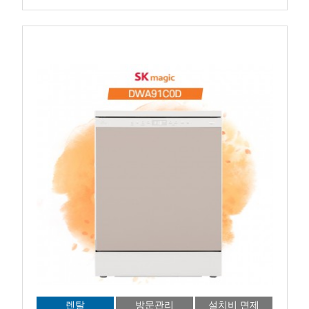
렌탈
방문관리
설치비 면제