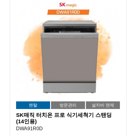
렌탈
방문관리
설치비 면제
SK매직 터치온 프로 식기세척기 스탠딩
(14인용)
DWA91R0D