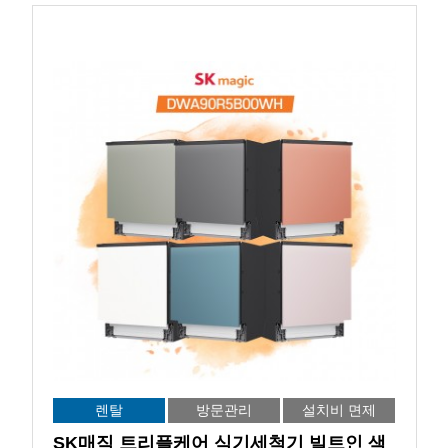
렌탈
방문관리
설치비 면제
SK매직 트리플케어 식기세척기 빌트인 색