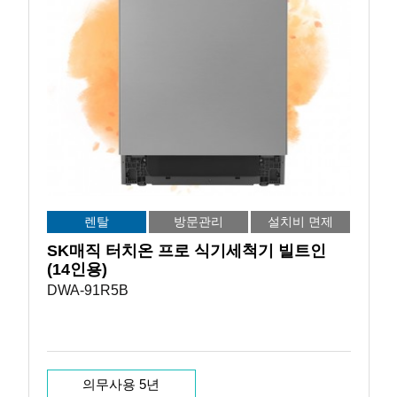
렌탈
방문관리
설치비 면제
SK매직 터치온 프로 식기세척기 빌트인
(14인용)
DWA-91R5B
의무사용 5년