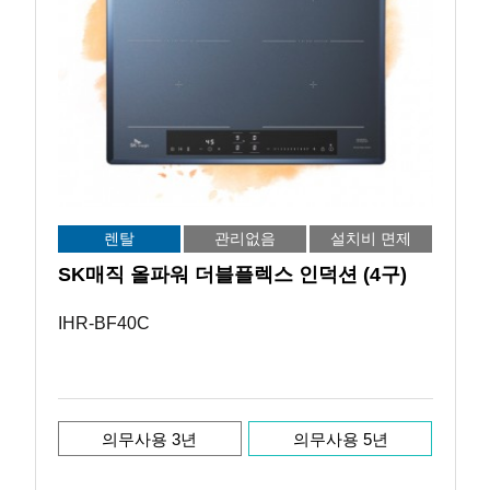
렌탈
관리없음
설치비 면제
SK매직 올파워 더블플렉스 인덕션 (4구)
IHR-BF40C
의무사용 3년
의무사용 5년