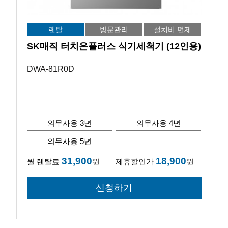
렌탈
방문관리
설치비 면제
SK매직 터치온플러스 식기세척기 (12인용)
DWA-81R0D
의무사용 3년
의무사용 4년
의무사용 5년
31,900
18,900
월 렌탈료
원
제휴할인가
원