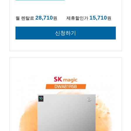
28,710
15,710
월 렌탈료
원
제휴할인가
원