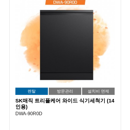
렌탈
방문관리
설치비 면제
SK매직 트리플케어 와이드 식기세척기 (14
인용)
DWA-90R0D