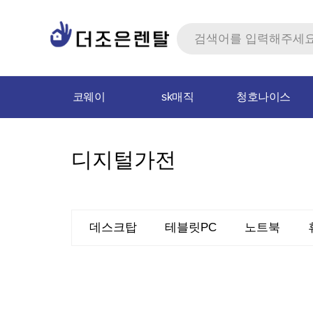
코웨이
sk매직
청호나이스
디지털가전
데스크탑
테블릿PC
노트북