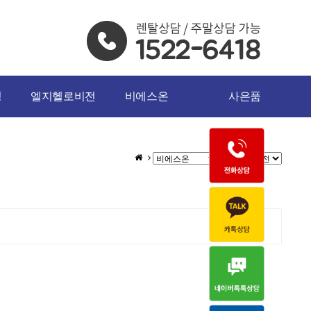
밍
엘지헬로비전
비에스온
사은품