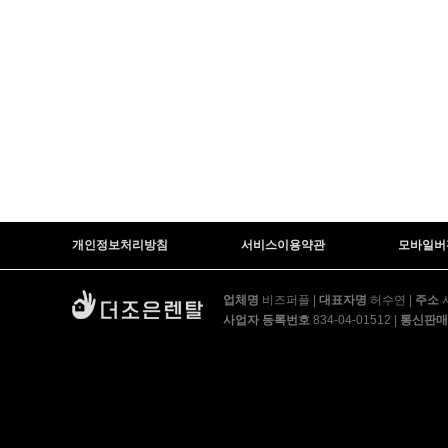
개인정보처리방침
서비스이용약관
모바일버
업체명
비즈퍼플
|
대표자명
허수연
|
주소
서
사업자 등록번호
834-04-01512
|
통신판매