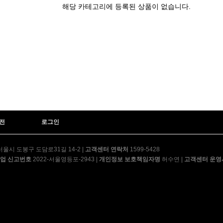
해당 카테고리에 등록된 상품이 없습니다.
전
로그인
울시 도봉구 도담로31길 14-2
|
고객센터 연락처
1599-5428
업 신고번호
2022-서울영등포-2943
|
개인정보 보호책임자명
허수연
|
고객센터 운영