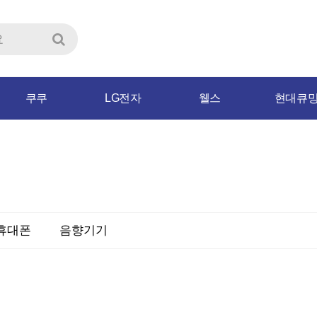
쿠쿠
LG전자
웰스
현대큐
휴대폰
음향기기