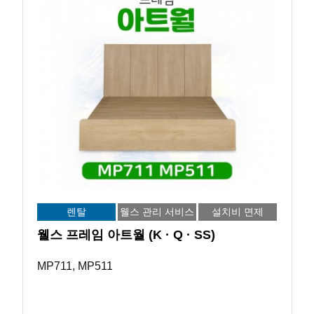
렌탈
웰스 관리 서비스
설치비 면제
웰스 프레임 아트월 (K · Q · SS)
MP711, MP511