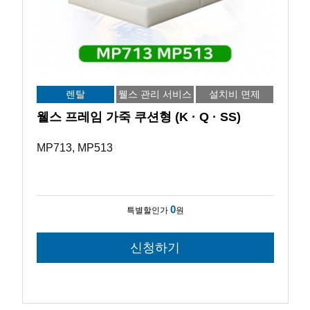
렌탈
웰스 관리 서비스
설치비 면제
웰스 프레임 가죽 쿠션형 (K · Q · SS)
MP713, MP513
0
특별할인가
원