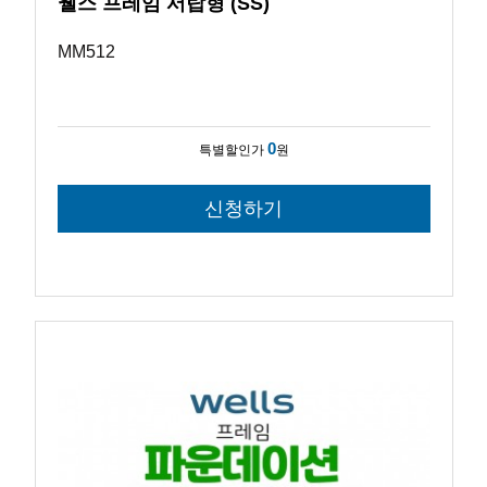
웰스 프레임 서랍형 (SS)
MM512
0
특별할인가
원