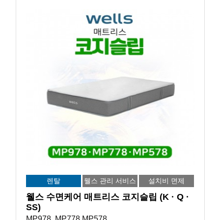
렌탈
웰스 관리 서비스
설치비 면제
웰스 수면케어 매트리스 코지슬립 (K · Q ·
SS)
MP978, MP778 MP578