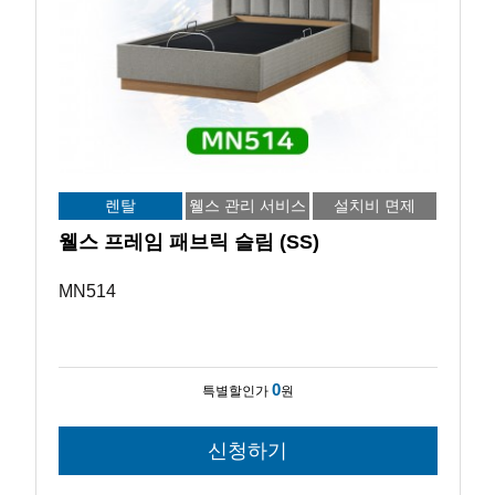
렌탈
웰스 관리 서비스
설치비 면제
웰스 프레임 패브릭 슬림 (SS)
MN514
0
특별할인가
원