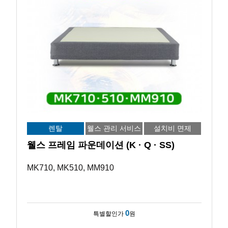
렌탈
웰스 관리 서비스
설치비 면제
웰스 프레임 파운데이션 (K · Q · SS)
MK710, MK510, MM910
0
특별할인가
원