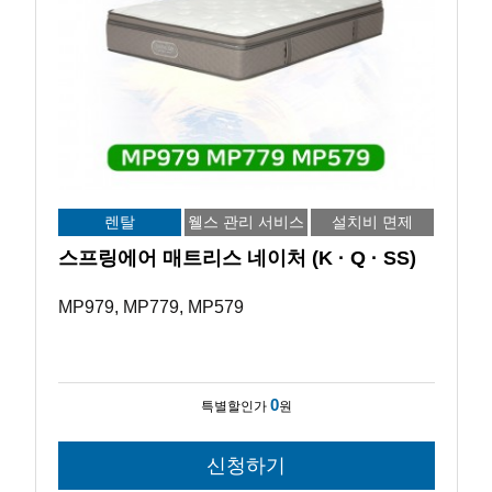
렌탈
웰스 관리 서비스
설치비 면제
스프링에어 매트리스 네이처 (K · Q · SS)
MP979, MP779, MP579
0
특별할인가
원