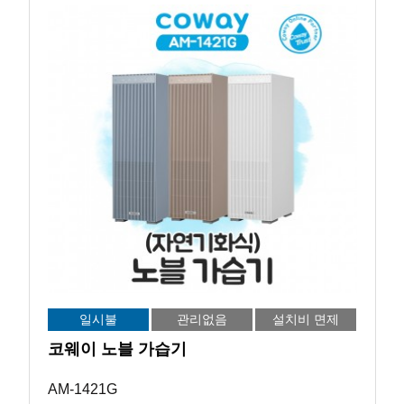
일시불
관리없음
설치비 면제
코웨이 노블 가습기
AM-1421G