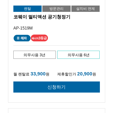
렌탈
방문관리
설치비 면제
코웨이 멀티액션 공기청정기
AP-1519M
의무사용 3년
의무사용 6년
33,900
20,900
월 렌탈료
원
제휴할인가
원