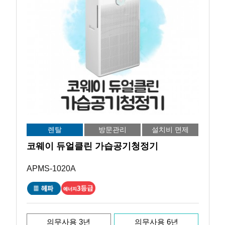
렌탈
방문관리
설치비 면제
코웨이 듀얼클린 가습공기청정기
APMS-1020A
의무사용 3년
의무사용 6년