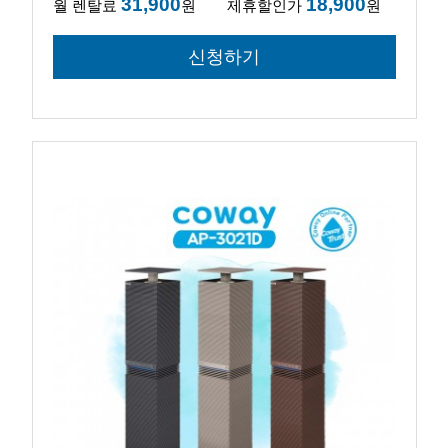
31,900
18,900
월 렌탈료
원
제휴할인가
원