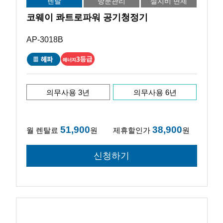
렌탈
방문관리
설치비 면제
코웨이 콰트로파워 공기청정기
AP-3018B
의무사용 3년
의무사용 6년
51,900
38,900
월 렌탈료
원
제휴할인가
원