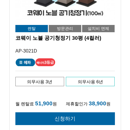
렌탈
방문관리
설치비 면제
코웨이 노블 공기청정기 30평 (4컬러)
AP-3021D
의무사용 3년
의무사용 6년
51,900
38,900
월 렌탈료
원
제휴할인가
원