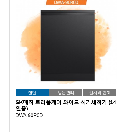
렌탈
방문관리
설치비 면제
SK매직 트리플케어 와이드 식기세척기 (14
인용)
DWA-90R0D