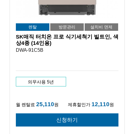
렌탈
방문관리
설치비 면제
SK매직 터치온 프로 식기세척기 빌트인, 색
상4종 (14인용)
DWA-91C5B
의무사용 5년
25,110
12,110
월 렌탈료
원
제휴할인가
원