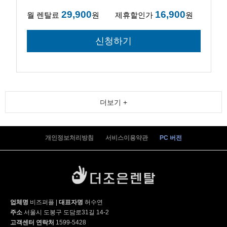
29,900
16,900
월 렌탈료
원
제휴할인가
원
더보기 +
개인정보처리방침
서비스이용약관
PC 버전
업체명
비즈퍼플
|
대표자명
허수연
주소
서울시 도봉구 도담로31길 14-2
고객센터 연락처
1599-5428