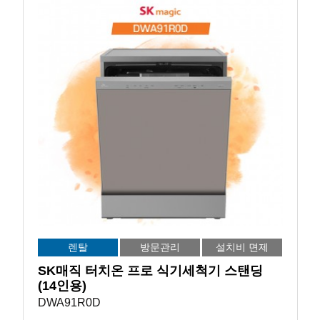
렌탈
방문관리
설치비 면제
SK매직 터치온 프로 식기세척기 스탠딩
(14인용)
DWA91R0D