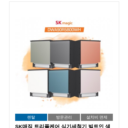
렌탈
방문관리
설치비 면제
SK매직 트리플케어 식기세척기 빌트인 색