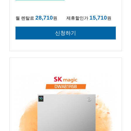
28,710
15,710
월 렌탈료
원
제휴할인가
원