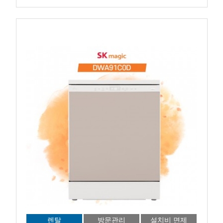
렌탈
방문관리
설치비 면제