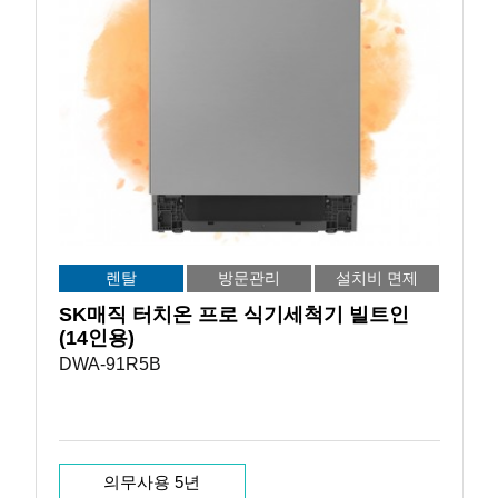
렌탈
방문관리
설치비 면제
SK매직 터치온 프로 식기세척기 빌트인
(14인용)
DWA-91R5B
의무사용 5년