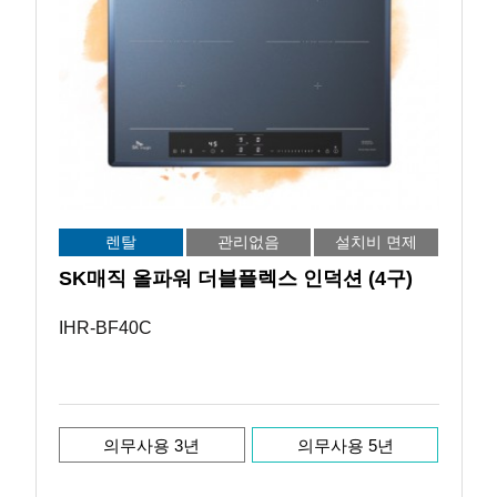
렌탈
관리없음
설치비 면제
SK매직 올파워 더블플렉스 인덕션 (4구)
IHR-BF40C
의무사용 3년
의무사용 5년