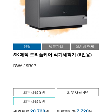
렌탈
방문관리
설치비 면제
SK매직 트리플케어 식기세척기 (6인용)
DWA-19R0P
의무사용 3년
의무사용 4년
의무사용 5년
20,720
7,720
월 렌탈료
원
제휴할인가
원