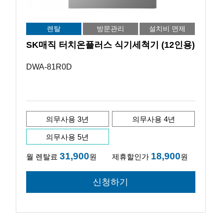
렌탈
방문관리
설치비 면제
SK매직 터치온플러스 식기세척기 (12인용)
DWA-81R0D
의무사용 3년
의무사용 4년
의무사용 5년
31,900
18,900
월 렌탈료
원
제휴할인가
원