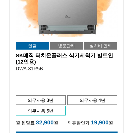
렌탈
방문관리
설치비 면제
SK매직 터치온플러스 식기세척기 빌트인
(12인용)
DWA-81R5B
의무사용 3년
의무사용 4년
의무사용 5년
32,900
19,900
월 렌탈료
원
제휴할인가
원