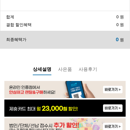
합계
0
원
CHP-3710ST1 | 48,900
결합 할인혜택
0
원
0
최종혜택가
원
WP-55S9500M | 45,900
WP-40C8500M | 27,900
상세설명
사은품
사용후기
WP-40C9500M | 20,900
WP-30C8460N | 21,900