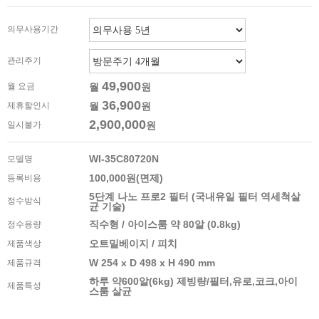
의무사용기간
관리주기
49,900
월 요금
월
원
36,900
제휴할인시
월
원
2,900,000
일시불가
원
WI-35C80720N
모델명
100,000원(면제)
등록비용
5단계 나노 프로2 필터 (국내유일 필터 역세척살
정수방식
균 기술)
직수형 / 아이스룸 약 80알 (0.8kg)
정수용량
오트밀베이지 / 피치
제품색상
W 254 x D 498 x H 490 mm
제품규격
하루 약600알(6kg) 제빙량/필터,유로,코크,아이
제품특성
스룸 살균