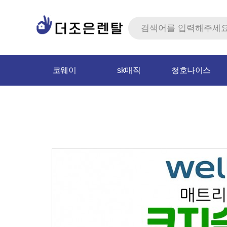
코웨이
sk매직
청호나이스