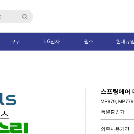
쿠쿠
LG전자
웰스
현대큐
스프링에어 매트
MP979, MP779
특별할인가
의무사용기간