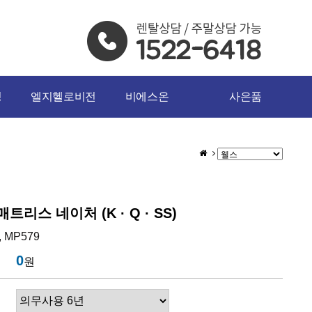
밍
엘지헬로비전
비에스온
사은품
리스 네이처 (K · Q · SS)
, MP579
0
원