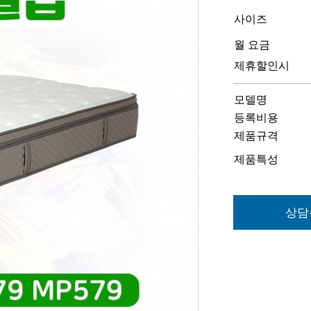
사이즈
월 요금
제휴할인시
모델명
등록비용
제품규격
제품특성