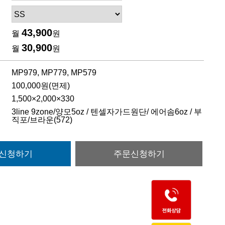
43,900
월
원
30,900
월
원
MP979, MP779, MP579
100,000원(면제)
1,500×2,000×330
3line 9zone/양모5oz / 텐셀자가드원단/ 에어솜6oz / 부
직포/브라운(572)