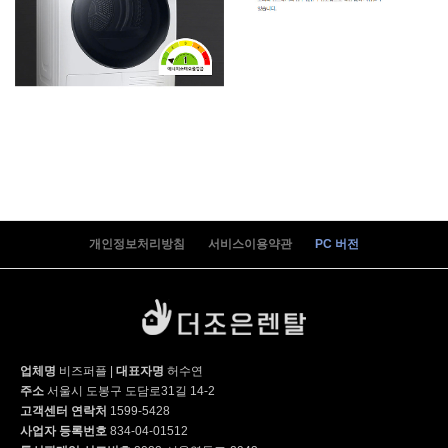
개인정보처리방침
서비스이용약관
PC 버전
업체명
비즈퍼플
|
대표자명
허수연
주소
서울시 도봉구 도담로31길 14-2
고객센터 연락처
1599-5428
사업자 등록번호
834-04-01512