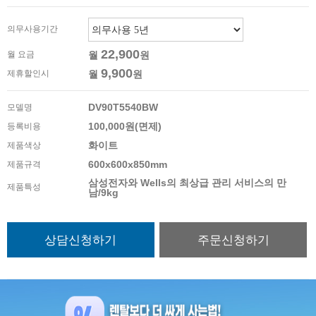
의무사용기간
22,900
월 요금
월
원
9,900
제휴할인시
월
원
DV90T5540BW
모델명
100,000원(면제)
등록비용
화이트
제품색상
600x600x850mm
제품규격
삼성전자와 Wells의 최상급 관리 서비스의 만
제품특성
남/9kg