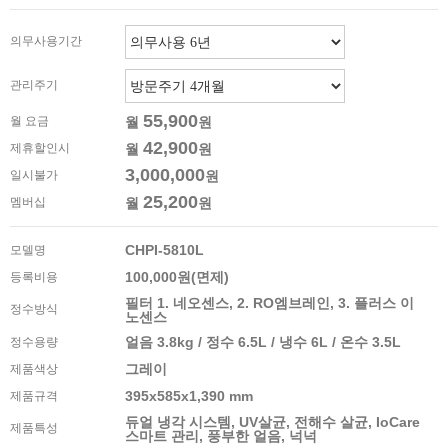
의무사용기간
관리주기
55,900
월 요금
월
원
42,900
제휴할인시
월
원
3,000,000
일시불가
원
25,200
멤버십
월
원
CHPI-5810L
모델명
100,000원(면제)
등록비용
필터 1. 네오센스, 2. RO엠브레인, 3. 플러스 이
정수방식
노센스
얼음 3.8kg / 정수 6.5L / 냉수 6L / 온수 3.5L
정수용량
그레이
제품색상
395x585x1,390 mm
제품규격
듀얼 냉각 시스템, UV살균, 전해수 살균, IoCare
제품특성
스마트 관리, 풍부한 얼음, 넉넉