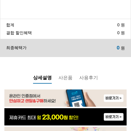
WP-20S8500N | 27,900
합계
0
원
CHP-3710ST1 | 48,900
결합 할인혜택
0
원
0
최종혜택가
원
WP-55S9500M | 45,900
WP-40C8500M | 27,900
상세설명
사은품
사용후기
WP-40C9500M | 20,900
WP-30C8460N | 21,900