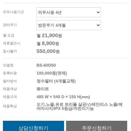
의무사용기간
관리주기
21,900
월 요금
월
원
8,900
제휴할인시
월
원
550,000
일시불가
원
BS-60D50
모델명
100,000원(면제)
등록비용
정수필터 (4개월교체)
필터방식
화이트
제품색상
485 W × 540 D × 150 H(mm)
제품규격
도기,노즐,유로 트리플 살균/스테인리스 노즐/에
제품특성
어마사지/IPX 5등급/어린이기능