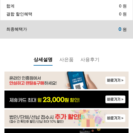
합계
0
원
CHP-3710ST1 | 48,900
결합 할인혜택
0
원
0
최종혜택가
원
WP-55S9500M | 45,900
WP-40C8500M | 27,900
상세설명
사은품
사용후기
WP-40C9500M | 20,900
WP-30C8460N | 21,900