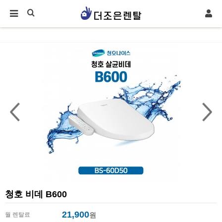
청호 비데 B600
21,900
월 렌탈료
원